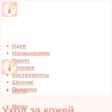
Идеи
Наращивание
Френч
Лечение
Инструменты
Шеллак
Педикюр
Меню
Меню
Уход за кожей