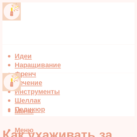
Идеи
Наращивание
Френч
Лечение
Инструменты
Шеллак
Педикюр
Меню
Меню
Как ухаживать за