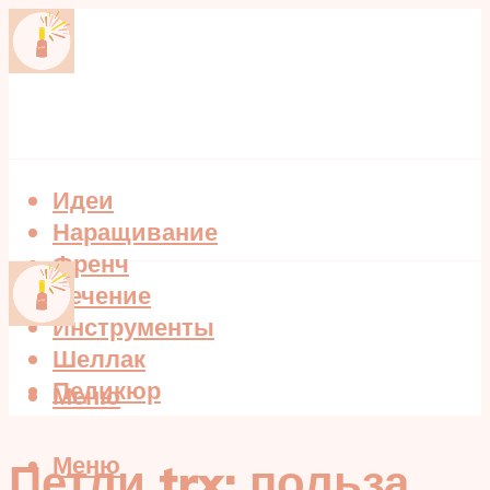
Идеи
Наращивание
Френч
Лечение
Инструменты
Шеллак
Педикюр
Меню
Меню
Петли trx: польза,