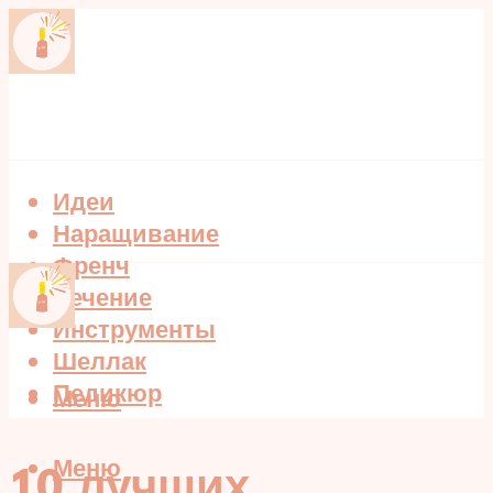
Идеи
Наращивание
Френч
Лечение
Инструменты
Шеллак
Педикюр
Меню
Меню
10 лучших