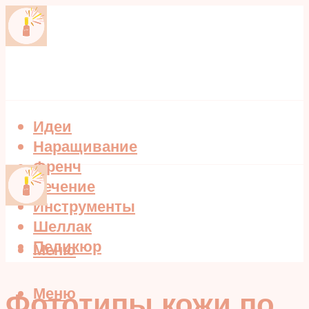
Идеи
Наращивание
Френч
Лечение
Инструменты
Шеллак
Педикюр
Меню
Меню
Фототипы кожи по