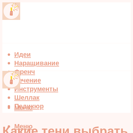
Идеи
Наращивание
Френч
Лечение
Инструменты
Шеллак
Педикюр
Меню
Меню
Какие тени выбрать