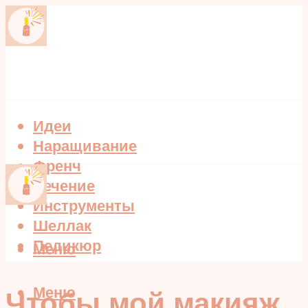
Идеи
Наращивание
Френч
Лечение
Инструменты
Шеллак
Педикюр
Меню
Меню
Чтобы мой макияж