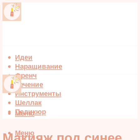
Идеи
Наращивание
Френч
Лечение
Инструменты
Шеллак
Педикюр
Меню
Меню
Макияж под синее