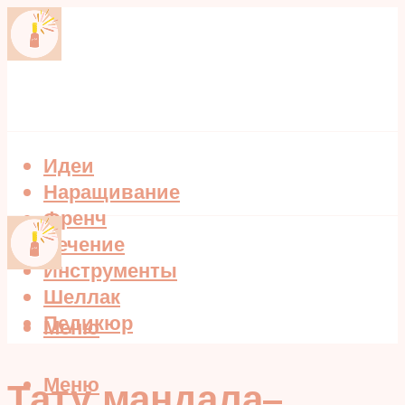
Идеи
Наращивание
Френч
Лечение
Инструменты
Шеллак
Педикюр
Меню
Меню
Тату мандала–