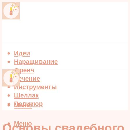
Идеи
Наращивание
Френч
Лечение
Инструменты
Шеллак
Педикюр
Меню
Меню
Основы свадебного