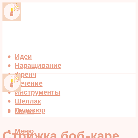
Идеи
Наращивание
Френч
Лечение
Инструменты
Шеллак
Педикюр
Меню
Меню
Стрижка боб-каре,