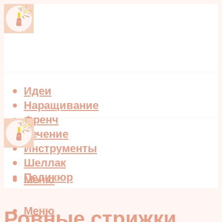
Идеи
Наращивание
Френч
Лечение
Инструменты
Шеллак
Педикюр
Меню
Меню
Ровные стрижки