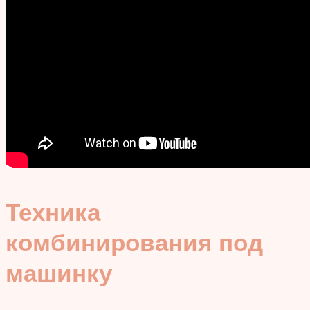
Техника
комбинирования под
машинку