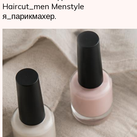
Haircut_men Menstyle
я_парикмахер.