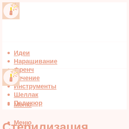
Идеи
Наращивание
Френч
Лечение
Инструменты
Шеллак
Педикюр
Меню
Меню
Стерилизация