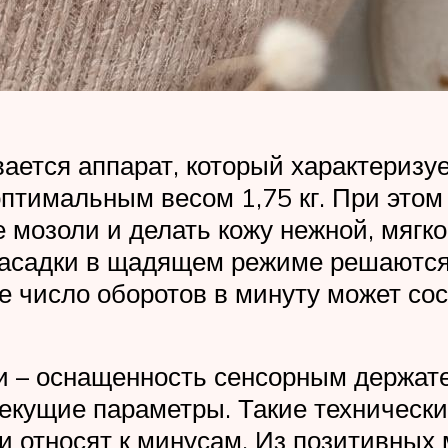
вается аппарат, который характеризу
тимальным весом 1,75 кг. При этом 
 мозоли и делать кожу нежной, мягк
насадки в щадящем режиме решаются
 число оборотов в минуту может сос
и – оснащенность сенсорным держат
екущие параметры. Такие технически
и относят к минусам. Из позитивных