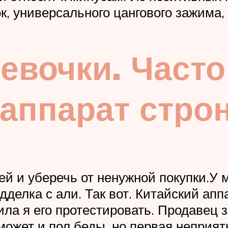
к, универсального цангового зажима,
Девочки. Част
аппарат строн
й и уберечь от ненужной покупки.У 
делка с али. Так вот. Китайский апп
ила я его протестировать. Продавец 
может и пол беды, но первая неприя