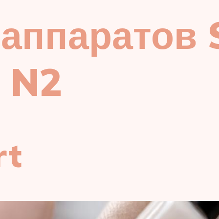
аппаратов 
 N2
rt