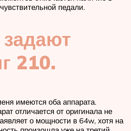
 чувствительной педали.
о задают
г 210.
меня имеются оба аппарата.
арат отличается от оригинала не
заявляет о мощности в 64w, хотя на
тность произошла уже на третий