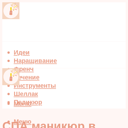
Идеи
Наращивание
Френч
Лечение
Инструменты
Шеллак
Педикюр
Меню
Меню
СПА маникюр в