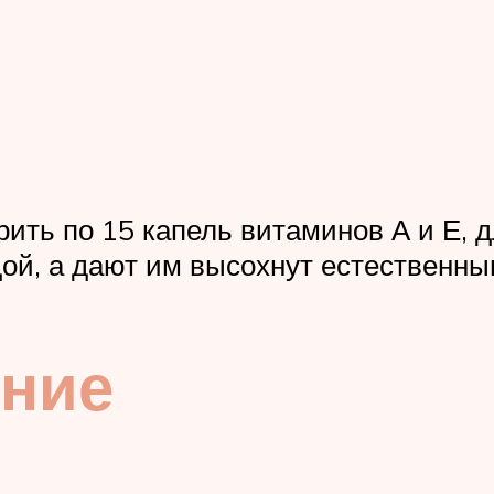
ить по 15 капель витаминов А и Е, 
дой, а дают им высохнут естественны
ение