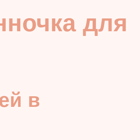
нночка для
ей в