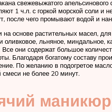
акана свежевыжатого апельсинового 
ют 1 ч.л. с горкой морской соли и н
т, после чего промывают водой и на
и на основе растительных масел, для
 и оливковое, льняное, миндальное, к
 Все они содержат большое количес
ы. Благодаря богатому составу прои
нение. По желанию в подогретое масл
 смеси не более 20 минут.
рячий маникюр