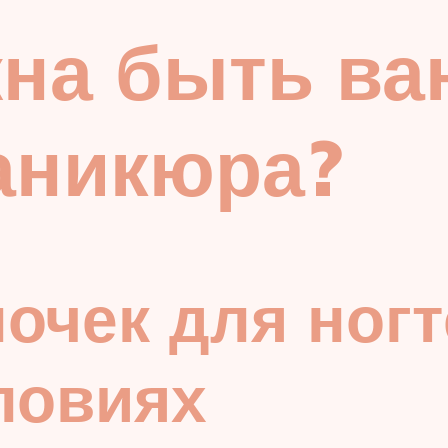
на быть ва
аникюра?
очек для ногт
ловиях