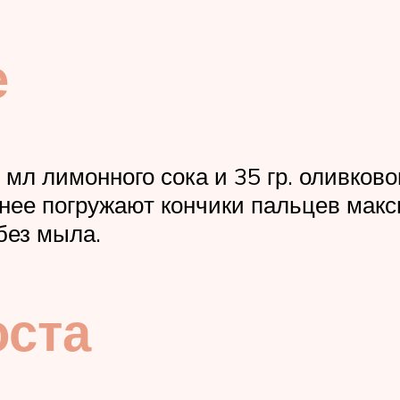
е
0 мл лимонного сока и 35 гр. оливко
 нее погружают кончики пальцев макс
без мыла.
оста