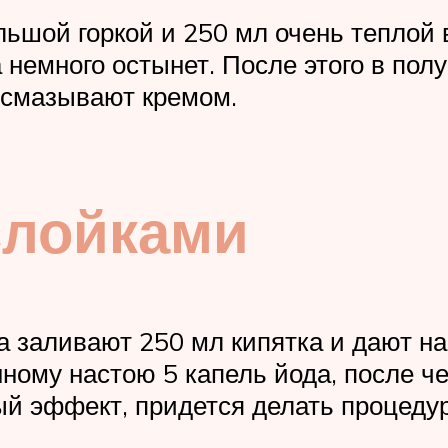
ольшой горкой и 250 мл очень тепло
а немного остынет. После этого в по
 смазывают кремом.
слойками
ика заливают 250 мл кипятка и дают н
ному настою 5 капель йода, после че
й эффект, придется делать процедур