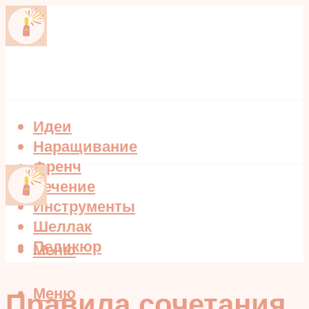
Идеи
Наращивание
Френч
Лечение
Инструменты
Шеллак
Педикюр
Меню
Меню
Правила сочетания