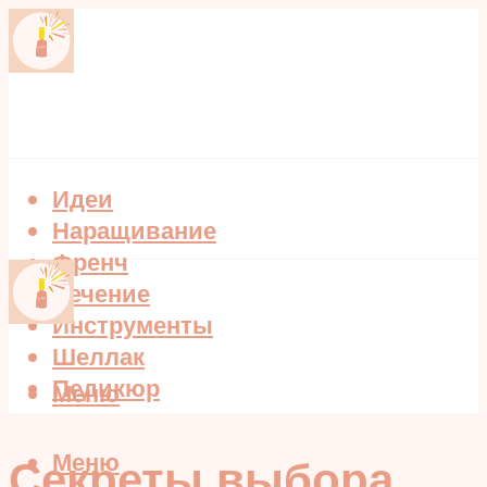
Идеи
Наращивание
Френч
Лечение
Инструменты
Шеллак
Педикюр
Меню
Меню
Секреты выбора