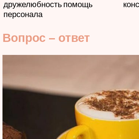
дружелюбность
помощь
кон
персонала
Вопрос – ответ