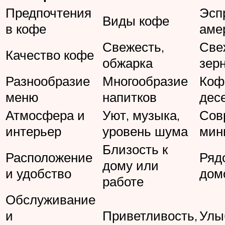
Предпочтения
Эспр
Виды кофе
в кофе
аме
Свежесть,
Све
Качество кофе
обжарка
зер
Разнообразие
Многообразие
Коф
меню
напитков
дес
Атмосфера и
Уют, музыка,
Сов
интерьер
уровень шума
мин
Близость к
Расположение
Ряд
дому или
и удобство
дом
работе
Обслуживание
и
Приветливость,
Улы