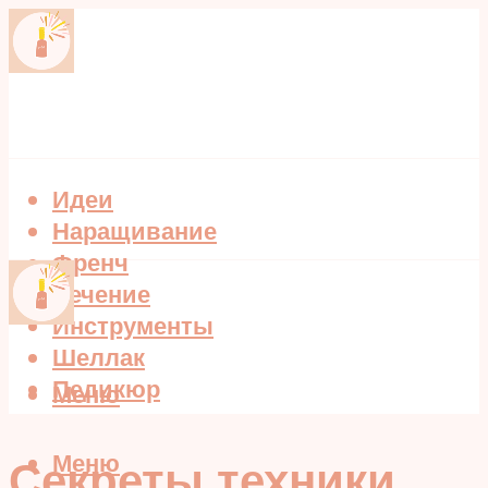
Идеи
Наращивание
Френч
Лечение
Инструменты
Шеллак
Педикюр
Меню
Меню
Секреты техники