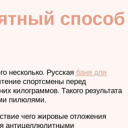
ятный способ
го несколько. Русская
баня для
чтение спортсмены перед
них килограммов. Такого результата
ми пилюлями.
дствие чего жировые отложения
ься антицеллюлитными