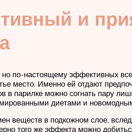
ктивный и при
а
, но по-настоящему эффективных все
етье место. Именно ей отдают предпо
в в парилке можно согнать пару лиш
ламированными диетами и новомодны
ен веществ в подкожном слое, всле
мерно того же эффекта можно добит