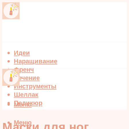
Идеи
Наращивание
Френч
Лечение
Инструменты
Шеллак
Педикюр
Меню
Меню
Маски для ног,