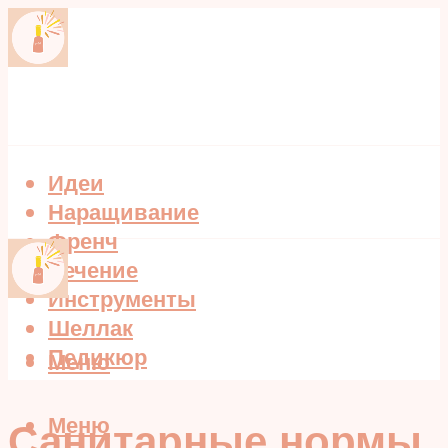
Идеи
Наращивание
Френч
Лечение
Инструменты
Шеллак
Педикюр
Меню
Меню
Санитарные нормы