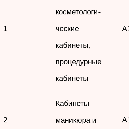
косметологи-
ческие
1
А
кабинеты,
процедурные
кабинеты
Кабинеты
2
А
маникюра и