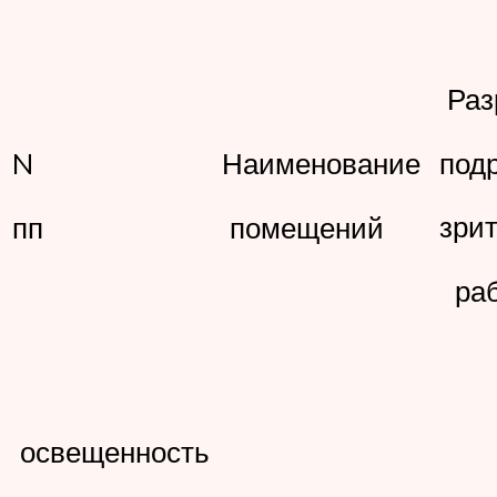
Раз
под
N
Наименование
зри
пп
помещений
ра
освещенность