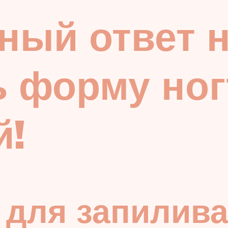
ый ответ н
ь форму ног
й!
для запилива