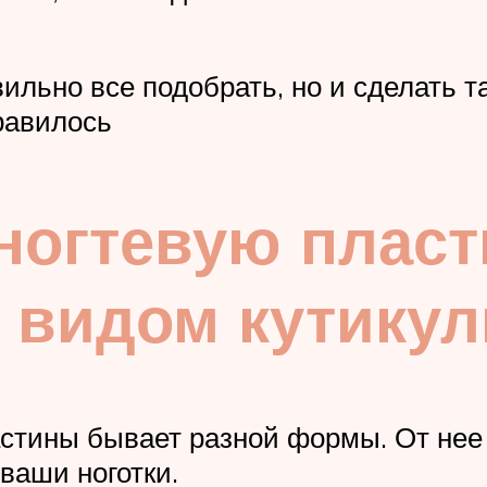
вильно все подобрать, но и сделать 
равилось
ногтевую пласт
с видом кутику
астины бывает разной формы. От не
 ваши ноготки.