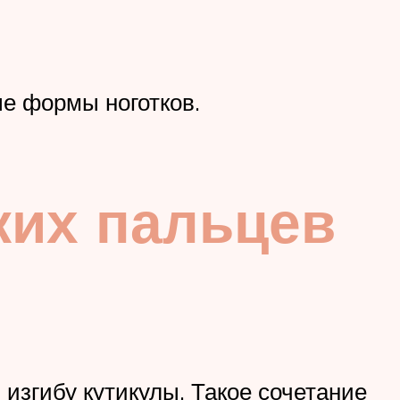
е формы ноготков.
ких пальцев
 изгибу кутикулы. Такое сочетание