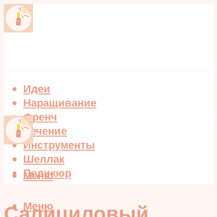
Идеи
Наращивание
Френч
Лечение
Инструменты
Шеллак
Педикюр
Меню
Меню
Салициловый