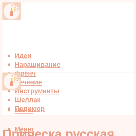
Идеи
Наращивание
Френч
Лечение
Инструменты
Шеллак
Педикюр
Меню
Меню
Прическа русская