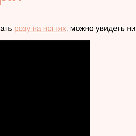
вать
розу на ногтях
, можно увидеть ни