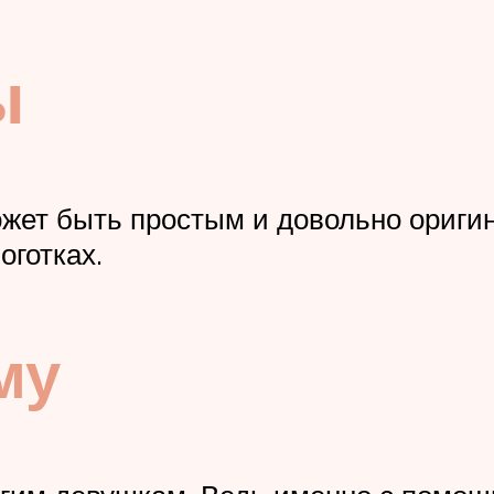
ы
жет быть простым и довольно ориги
оготках.
му