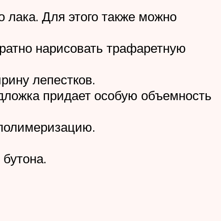
 лака. Для этого также можно
уратно нарисовать трафаретную
рину лепестков.
одложка придает особую объемность
а полимеризацию.
 бутона.