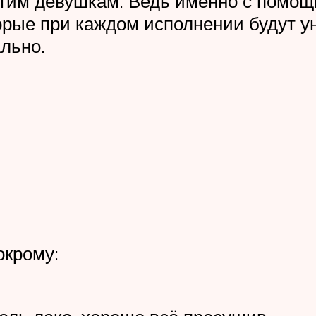
им девушкам. Ведь именно с помощь
торые при каждом исполнении будут
льно.
окрому: