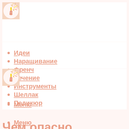
Идеи
Наращивание
Френч
Лечение
Инструменты
Шеллак
Педикюр
Меню
Меню
Чем опасно