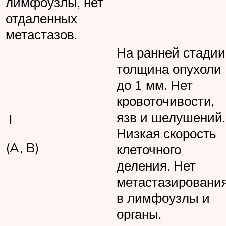
лимфоузлы, нет
отдаленных
метастазов.
На ранней стадии
толщина опухоли
до 1 мм. Нет
кровоточивости,
язв и шелушений.
I
Низкая скорость
(A, B)
клеточного
деления. Нет
метастазировани
в лимфоузлы и
органы.