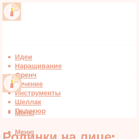
Идеи
Наращивание
Френч
Лечение
Инструменты
Шеллак
Педикюр
Меню
Меню
Родинки на лице: