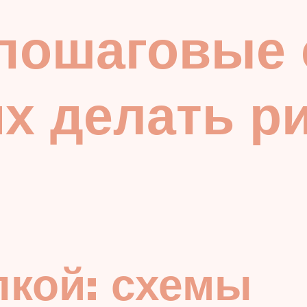
 пошаговые
 делать ри
лкой: схемы