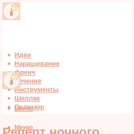
Идеи
Наращивание
Френч
Лечение
Инструменты
Шеллак
Педикюр
Меню
Меню
Рецепт ночного