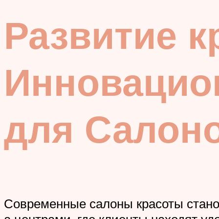
Развитие к
Инновацио
для Салон
Современные салоны красоты станов
а центрами, где клиенты находят у