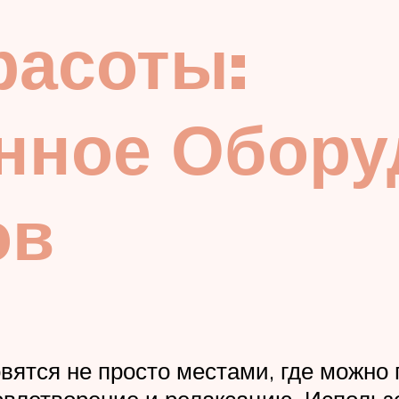
расоты:
нное Обору
ов
ятся не просто местами, где можно 
довлетворение и релаксацию. Исполь