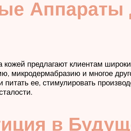
ые Аппараты д
 кожей предлагают клиентам широкий
ию, микродермабразию и многое друг
и питать ее, стимулировать производс
сталости.
тиция в Буду