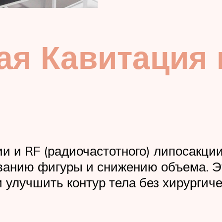
ая Кавитация 
и и RF (радиочастотного) липосакци
рованию фигуры и снижению объема. 
 улучшить контур тела без хирургич