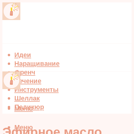
Идеи
Наращивание
Френч
Лечение
Инструменты
Шеллак
Педикюр
Меню
Меню
Эфирное масло