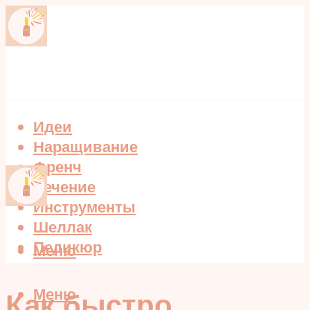
Идеи
Наращивание
Френч
Лечение
Инструменты
Шеллак
Педикюр
Меню
Меню
Как быстро