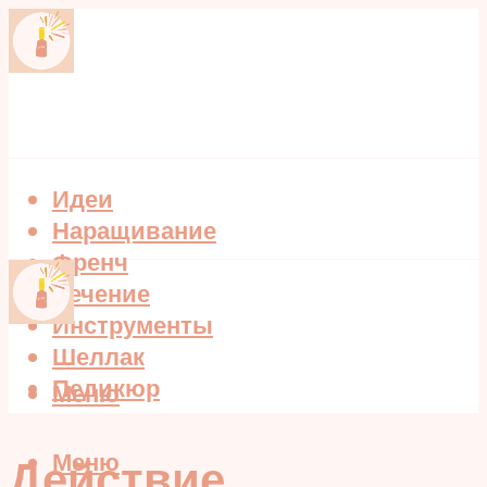
Идеи
Наращивание
Френч
Лечение
Инструменты
Шеллак
Педикюр
Меню
Меню
Действие,