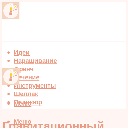
Идеи
Наращивание
Френч
Лечение
Инструменты
Шеллак
Педикюр
Меню
Меню
Гравитационный