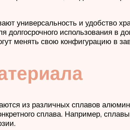
ают универсальность и удобство хра
я долгосрочного использования в до
ут менять свою конфигурацию в зав
материала
ются из различных сплавов алюмини
конкретного сплава. Например, сплав
озии.