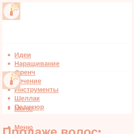
Идеи
Наращивание
Френч
Лечение
Инструменты
Шеллак
Педикюр
Меню
Меню
Продаже волос: