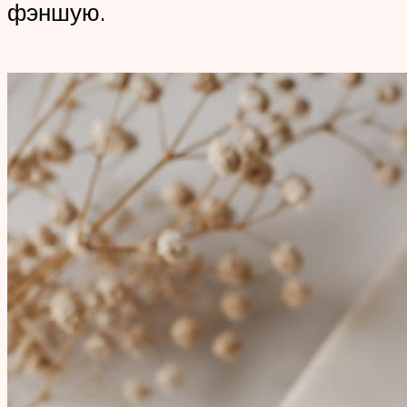
фэншую.