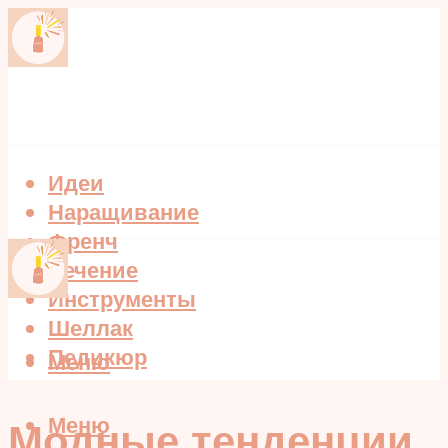
Идеи
Наращивание
Френч
Лечение
Инструменты
Шеллак
Педикюр
Меню
Меню
Модные тенденции