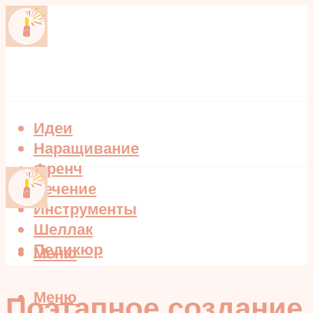
Идеи
Наращивание
Френч
Лечение
Инструменты
Шеллак
Педикюр
Меню
Меню
Поэтапное создание