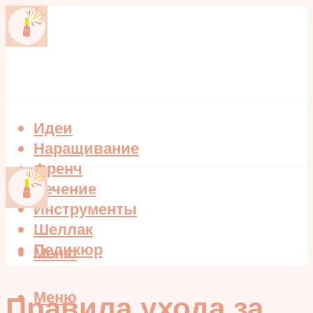
Идеи
Наращивание
Френч
Лечение
Инструменты
Шеллак
Педикюр
Меню
Меню
Правила ухода за