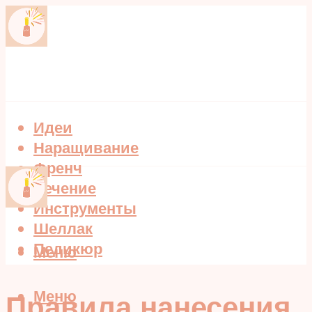
Идеи
Наращивание
Френч
Лечение
Инструменты
Шеллак
Педикюр
Меню
Меню
Правила нанесения