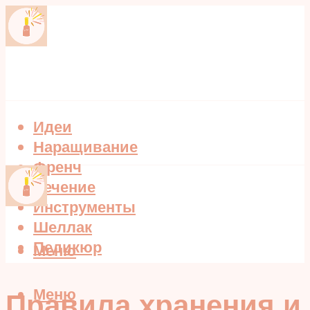
Идеи
Наращивание
Френч
Лечение
Инструменты
Шеллак
Педикюр
Меню
Меню
Правила хранения и