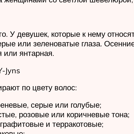
. У девушек, которые к нему относя
серые или зеленоватые глаза. Осенн
я или янтарная.
Y-Jyns
рают по цвету волос:
еневые, серые или голубые;
тые, розовые или коричневые тона;
графитовые и терракотовые;
вковые;