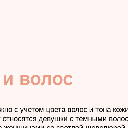
 и волос
но с учетом цвета волос и тона кож
му относятся девушки с темными вол
на женщинами со светлой шевелюрой, 