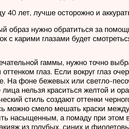
 40 лет, лучше осторожно и аккурат
ый образ нужно обратиться за помо
ок с карими глазами будет смотретьс
ечательной гаммы, нужно точно выбра
и оттенком глаз. Если вокруг глаз о
лее. На фоне бежевых или светло-пес
е лица нельзя краситься желтой и ор
еский стиль создают оттенки черного
сь можно смело мешать краски между
ыть насыщенным, а помаду при этом 
акияж из голубых, синих и фиолетовы