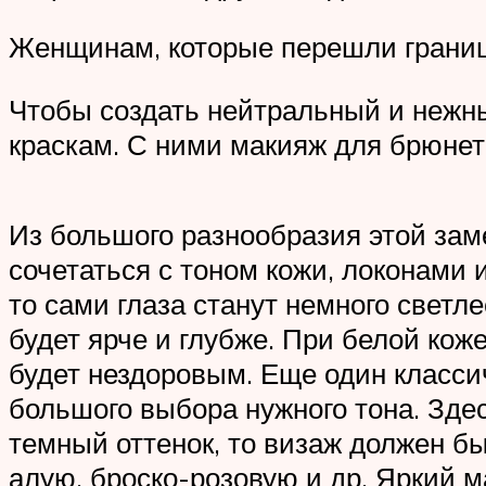
Женщинам, которые перешли границу
Чтобы создать нейтральный и нежн
краскам. С ними макияж для брюнет
Из большого разнообразия этой зам
сочетаться с тоном кожи, локонами 
то сами глаза станут немного свет
будет ярче и глубже. При белой кож
будет нездоровым. Еще один классич
большого выбора нужного тона. Зде
темный оттенок, то визаж должен б
алую, броско-розовую и др. Яркий м