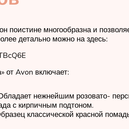
н поистине многообразна и позволяе
более детально можно на здесь:
dTBcQ6E
» от Avon включает:
 Обладает нежнейшим розовато- персик
ада с кирпичным подтоном.
 Образец классической красной помад