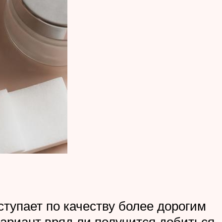
ступает по качеству более дорогим
вариант вряд ли получится добиться