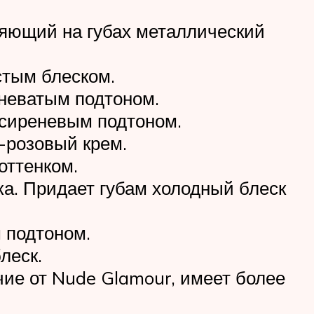
вляющий на губах металлический
стым блеском.
еневатым подтоном.
 сиреневым подтоном.
о-розовый крем.
оттенком.
ка. Придает губам холодный блеск
 подтоном.
леск.
чие от Nude Glamour, имеет более