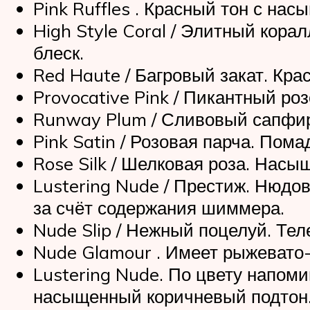
Pink Ruffles . Красный тон с н
High Style Coral / Элитный кор
блеск.
Red Haute / Багровый закат. Кр
Provocative Pink / Пикантный р
Runway Plum / Сливовый сапфир
Pink Satin / Розовая парча. Пом
Rose Silk / Шелковая роза. Нас
Lustering Nude / Престиж. Нюдо
за счёт содержания шиммера.
Nude Slip / Нежный поцелуй. Те
Nude Glamour . Имеет рыжевато-
Lustering Nude. По цвету напом
насыщенный коричневый подтон