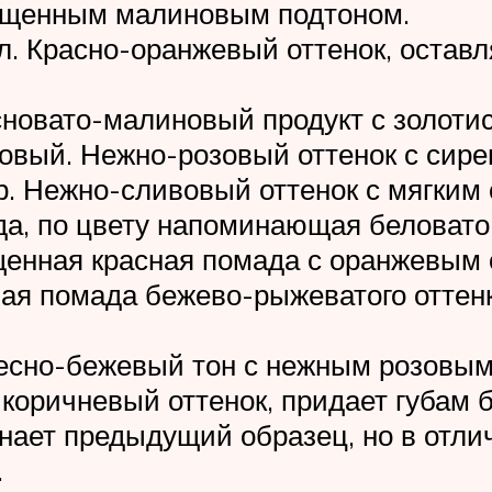
асыщенным малиновым подтоном.
алл. Красно-оранжевый оттенок, оста
асновато-малиновый продукт с золоти
озовый. Нежно-розовый оттенок с сир
. Нежно-сливовый оттенок с мягким
ада, по цвету напоминающая беловат
ыщенная красная помада с оранжевым 
вая помада бежево-рыжеватого оттен
лесно-бежевый тон с нежным розовым
коричневый оттенок, придает губам б
инает предыдущий образец, но в отли
.