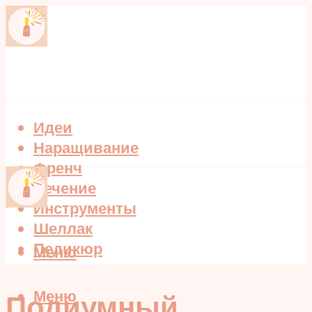
Идеи
Наращивание
Френч
Лечение
Инструменты
Шеллак
Педикюр
Меню
Меню
Подиумный