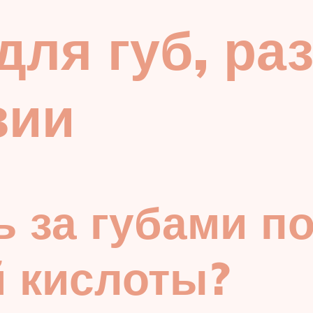
ля губ, ра
зии
ь за губами п
 кислоты?