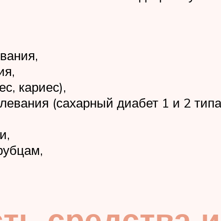
вания,
ия,
с, кариес),
евания (сахарный диабет 1 и 2 типа,
и,
рубцам,
ь средства и