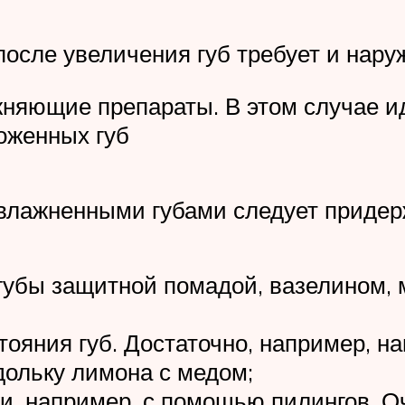
после увеличения губ требует и нару
жняющие препараты. В этом случае и
оженных губ
влажненными губами следует придер
 губы защитной помадой, вазелином, 
ояния губ. Достаточно, например, на
дольку лимона с медом;
и, например, с помощью пилингов. О