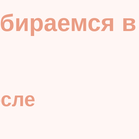
збираемся в
осле