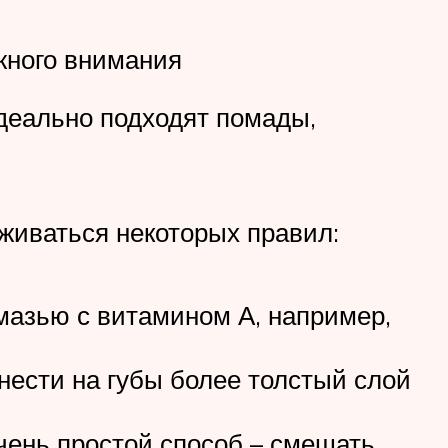
жного внимания
деально подходят помады,
живаться некоторых правил:
мазью с витамином А, например,
нести на губы более толстый слой
чень простой способ – смешать