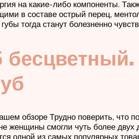
ргия на какие-либо компоненты. Так
ими в составе острый перец, ментол
 губы тогда станут болезненно чувст
б бесцветный.
губ
шем обзоре Трудно поверить, что по
не женщины смогли чуть более двух 
ется одной из самых популярных тов