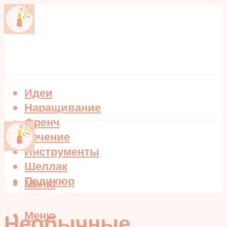
Идеи
Наращивание
Френч
Лечение
Инструменты
Шеллак
Педикюр
Меню
Меню
Необычные