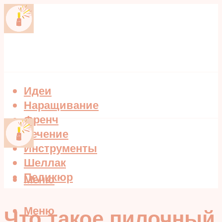
Идеи
Наращивание
Френч
Лечение
Инструменты
Шеллак
Педикюр
Меню
Меню
Что такое пилочный