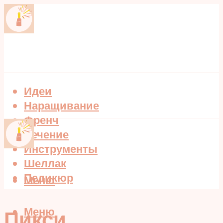
Идеи
Наращивание
Френч
Лечение
Инструменты
Шеллак
Педикюр
Меню
Меню
Пикси