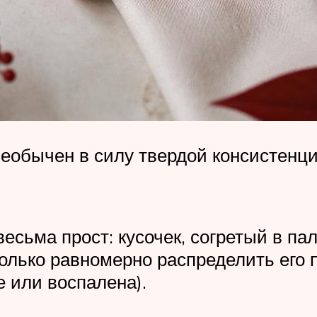
обычен в силу твердой консистенции
весьма прост: кусочек, согретый в п
 только равномерно распределить его 
 или воспалена).